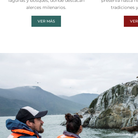
lagunas y bosques, donde destacan
preserva hasta nu
alerces milenarios.
tradiciones 
VER MÁS
VER