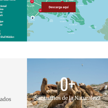
Descarga aquí
0
+
Santuarios de la Naturaleza
cados