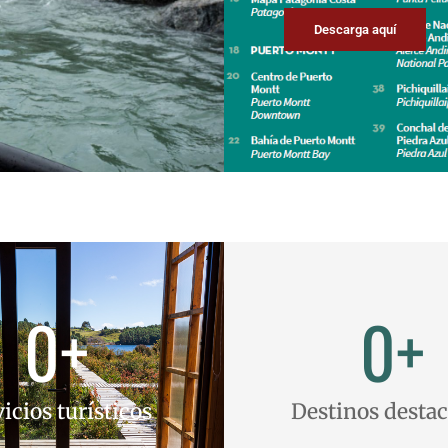
Descarga aquí
0
+
0
+
icios turísticos
Destinos desta