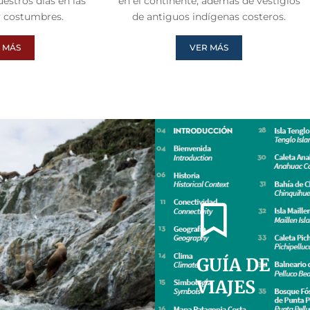
estros días en las
en el continente, además de vestigios
y costumbres.
de antiguos indígenas costeros.
 MÁS
VER MÁS
GUÍA DE
VIAJES