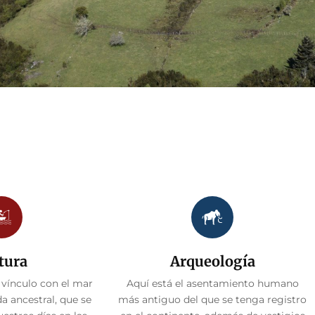
tura
Arqueología
 vínculo con el mar
Aquí está el asentamiento humano
a ancestral, que se
más antiguo del que se tenga registro