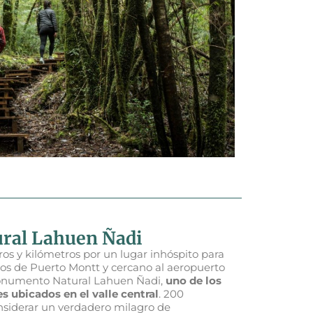
ral Lahuen Ñadi
s y kilómetros por un lugar inhóspito para
tros de Puerto Montt y cercano al aeropuerto
Monumento Natural Lahuen Ñadi,
uno de los
 ubicados en el valle central
. 200
siderar un verdadero milagro de