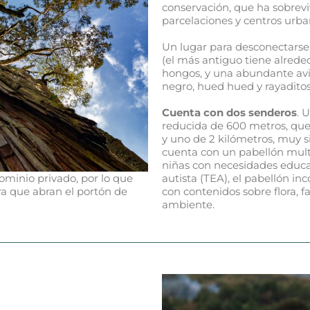
conservación, que ha sobreviv
parcelaciones y centros urba
Un lugar para desconectarse 
(el más antiguo tiene alrede
hongos, y una abundante avi
negro, hued hued y rayaditos
Cuenta con dos senderos
. 
reducida de 600 metros, que 
y uno de 2 kilómetros, muy s
cuenta con un pabellón multi
niñas con necesidades educat
ominio privado, por lo que
autista (TEA), el pabellón inc
ra que abran el portón de
con contenidos sobre flora, f
ambiente.