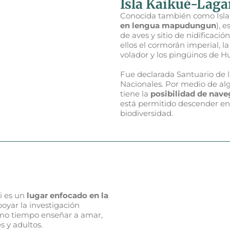
Isla Kaikué-Lagar
Conocida también como Isla La
en lengua mapudungun
), 
de aves y sitio de nidificaci
ellos el cormorán imperial, l
volador y los pingüinos de 
Fue declarada Santuario de 
Nacionales. Por medio de algu
tiene la
posibilidad de naveg
está permitido descender en é
biodiversidad.
i es un
lugar enfocado en la
poyar la investigación
ismo tiempo enseñar a amar,
s y adultos.