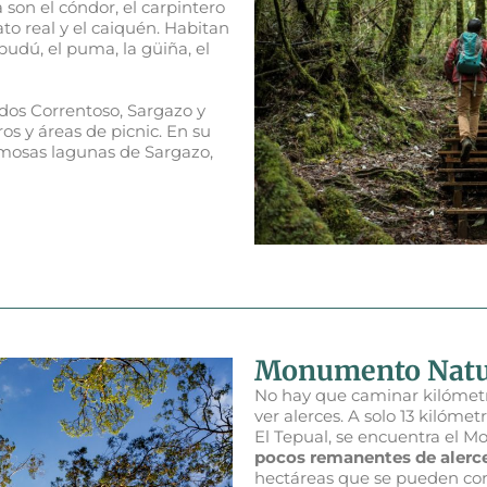
 son el cóndor, el carpintero
to real y el caiquén. Habitan
dú, el puma, la güiña, el
dos Correntoso, Sargazo y
os y áreas de picnic. En su
rmosas lagunas de Sargazo,
Monumento Natu
No hay que caminar kilómetro
ver alerces. A solo 13 kilóme
El Tepual, se encuentra el 
pocos remanentes de alerces
hectáreas que se pueden con