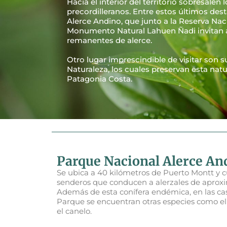
Hacia el interior del territorio sobresalen
precordilleranos. Entre estos últimos des
Alerce Andino, que junto a la Reserva Nac
Monumento Natural Lahuen Ñadi invitan 
remanentes de alerce.
Otro lugar imprescindible de visitar son s
Naturaleza, los cuales preservan esta natu
Patagonia Costa.
Parque Nacional Alerce An
Se ubica a 40 kilómetros de Puerto Montt y 
senderos que conducen a alerzales de apro
Además de esta conífera endémica, en las cas
Parque se encuentran otras especies como el 
el canelo.