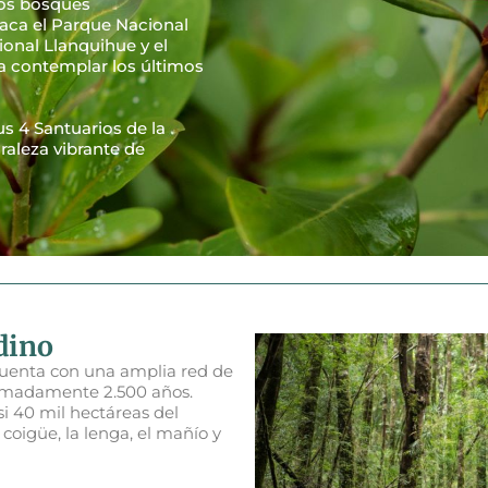
 los bosques
taca el Parque Nacional
ional Llanquihue y el
a contemplar los últimos
us 4 Santuarios de la
raleza vibrante de
dino
cuenta con una amplia red de
ximadamente 2.500 años.
i 40 mil hectáreas del
coigüe, la lenga, el mañío y