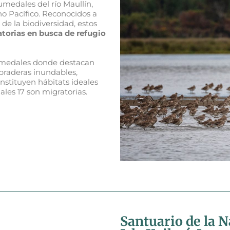
umedales del río Maullín,
no Pacífico. Reconocidos a
de la biodiversidad, estos
atorias en busca de refugio
umedales donde destacan
 praderas inundables,
onstituyen hábitats ideales
uales 17 son migratorias.
Santuario de la N