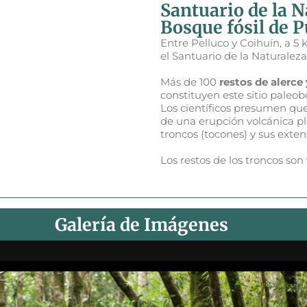
Santuario de la N
Bosque fósil de P
Entre Pelluco y Coihuín, a 5
el Santuario de la Naturaleza
Más de 100
restos de alerce 
constituyen este sitio paleo
Los científicos presumen que
de una erupción volcánica pl
troncos (tocones) y sus extens
Los restos de los troncos son
Galería de Imágenes