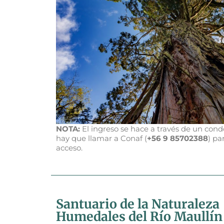
NOTA:
El ingreso se hace a través de un cond
hay que llamar a Conaf (‎
+56 9 85702388
) pa
acceso.
Santuario de la Naturaleza
Humedales del Río Maullín