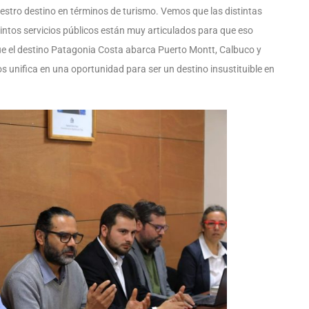
stro destino en términos de turismo. Vemos que las distintas
tintos servicios públicos están muy articulados para que eso
ue el destino Patagonia Costa abarca Puerto Montt, Calbuco y
os unifica en una oportunidad para ser un destino insustituible en